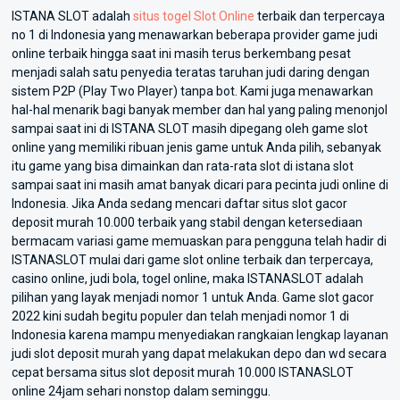
ISTANA SLOT adalah
situs togel Slot Online
terbaik dan terpercaya
no 1 di Indonesia yang menawarkan beberapa provider game judi
online terbaik hingga saat ini masih terus berkembang pesat
menjadi salah satu penyedia teratas taruhan judi daring dengan
sistem P2P (Play Two Player) tanpa bot. Kami juga menawarkan
hal-hal menarik bagi banyak member dan hal yang paling menonjol
sampai saat ini di ISTANA SLOT masih dipegang oleh game slot
online yang memiliki ribuan jenis game untuk Anda pilih, sebanyak
itu game yang bisa dimainkan dan rata-rata slot di istana slot
sampai saat ini masih amat banyak dicari para pecinta judi online di
Indonesia. Jika Anda sedang mencari daftar situs slot gacor
deposit murah 10.000 terbaik yang stabil dengan ketersediaan
bermacam variasi game memuaskan para pengguna telah hadir di
ISTANASLOT mulai dari game slot online terbaik dan terpercaya,
casino online, judi bola, togel online, maka ISTANASLOT adalah
pilihan yang layak menjadi nomor 1 untuk Anda. Game slot gacor
2022 kini sudah begitu populer dan telah menjadi nomor 1 di
Indonesia karena mampu menyediakan rangkaian lengkap layanan
judi slot deposit murah yang dapat melakukan depo dan wd secara
cepat bersama situs slot deposit murah 10.000 ISTANASLOT
online 24jam sehari nonstop dalam seminggu.