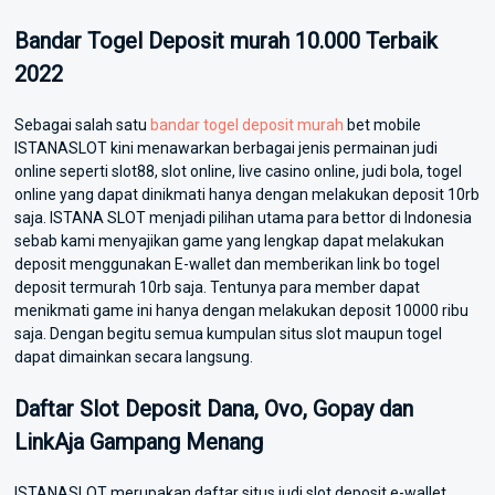
Bandar Togel Deposit murah 10.000 Terbaik
2022
Sebagai salah satu
bandar togel deposit murah
bet mobile
ISTANASLOT kini menawarkan berbagai jenis permainan judi
online seperti slot88, slot online, live casino online, judi bola, togel
online yang dapat dinikmati hanya dengan melakukan deposit 10rb
saja. ISTANA SLOT menjadi pilihan utama para bettor di Indonesia
sebab kami menyajikan game yang lengkap dapat melakukan
deposit menggunakan E-wallet dan memberikan link bo togel
deposit termurah 10rb saja. Tentunya para member dapat
menikmati game ini hanya dengan melakukan deposit 10000 ribu
saja. Dengan begitu semua kumpulan situs slot maupun togel
dapat dimainkan secara langsung.
Daftar Slot Deposit Dana, Ovo, Gopay dan
LinkAja Gampang Menang
ISTANASLOT merupakan daftar situs judi slot deposit e-wallet