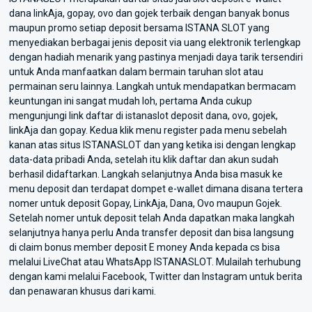
dana linkAja, gopay, ovo dan gojek terbaik dengan banyak bonus
maupun promo setiap deposit bersama ISTANA SLOT yang
menyediakan berbagai jenis deposit via uang elektronik terlengkap
dengan hadiah menarik yang pastinya menjadi daya tarik tersendiri
untuk Anda manfaatkan dalam bermain taruhan slot atau
permainan seru lainnya. Langkah untuk mendapatkan bermacam
keuntungan ini sangat mudah loh, pertama Anda cukup
mengunjungi link daftar di istanaslot deposit dana, ovo, gojek,
linkAja dan gopay. Kedua klik menu register pada menu sebelah
kanan atas situs ISTANASLOT dan yang ketika isi dengan lengkap
data-data pribadi Anda, setelah itu klik daftar dan akun sudah
berhasil didaftarkan. Langkah selanjutnya Anda bisa masuk ke
menu deposit dan terdapat dompet e-wallet dimana disana tertera
nomer untuk deposit Gopay, LinkAja, Dana, Ovo maupun Gojek.
Setelah nomer untuk deposit telah Anda dapatkan maka langkah
selanjutnya hanya perlu Anda transfer deposit dan bisa langsung
di claim bonus member deposit E money Anda kepada cs bisa
melalui LiveChat atau WhatsApp ISTANASLOT. Mulailah terhubung
dengan kami melalui Facebook, Twitter dan Instagram untuk berita
dan penawaran khusus dari kami.