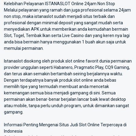
Kelebihan Pelayanan ISTANASLOT Online 24jam Non Stop
Melalui pelayanan yang ramah dan juga profesional selama 24jam
non stop, maka istanaslot sudah menjadi situs terbaik dan
profesional dengan minimal deposit yang sangat mudah serta
menyediakan APK untuk memberikan anda kemudahan bermain
Slot, Togel, Tembak Ikan serta Live Casino dan yang keren nya lagi
anda bisa bermain hanya menggunakan 1 buah akun saja untuk
memulai permainan.
Istanaslot disokong oleh produk slot online favorit dunia permainan
provider unggulan seperti Habanero, Pragmatic Play, CQ9 Gaming,
dan terus akan semakin bertambah seiring berjalannya waktu.
Dengan terdapatnya banyak produk slot online anda bebas
memilih tipe yang termudah membuat anda mencetak
kemenangan semua bisa menjadi gampang di sini. Semua
permainan akan benar-benar berjalan lancar baik lewat desktop
atau mobile, tanpa perlu unduh program, untuk dimainkan sangat
gampang.
Informasi Penting Mengenai Situs Judi Slot Online Terpercaya di
Indonesia